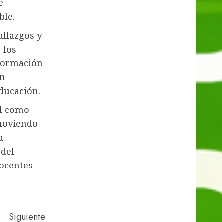
e
ble.
allazgos y
 los
sformación
an
ducación.
el como
omoviendo
a
 del
ocentes
Siguiente