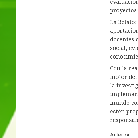
evaluación
proyectos
La Relator
aportacio
docentes c
social, ev
conocimie
Con la rea
motor del
la investi
implement
mundo con
estén prep
responsab
Naveg
Anterior