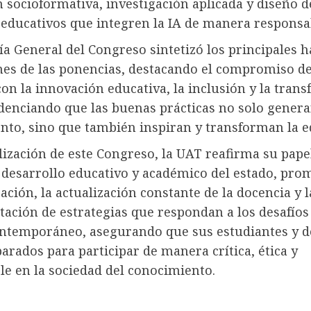
 socioformativa, investigación aplicada y diseño d
 educativos que integren la IA de manera responsa
ía General del Congreso sintetizó los principales h
nes de las ponencias, destacando el compromiso de
on la innovación educativa, la inclusión y la tran
idenciando que las buenas prácticas no solo gener
nto, sino que también inspiran y transforman la e
lización de este Congreso, la UAT reafirma su pap
 desarrollo educativo y académico del estado, pr
gación, la actualización constante de la docencia y l
ación de estrategias que respondan a los desafíos
temporáneo, asegurando que sus estudiantes y d
arados para participar de manera crítica, ética y
le en la sociedad del conocimiento.
ación