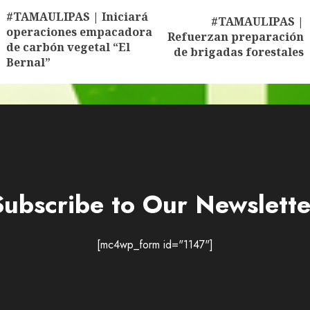
#TAMAULIPAS | Iniciará
#TAMAULIPAS |
Siguiente
operaciones empacadora
Entrada
Refuerzan preparación
das
de carbón vegetal “El
entrada:
de brigadas forestales
anterior:
Bernal”
Subscribe to Our Newslette
[mc4wp_form id="1147"]