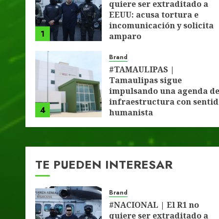
quiere ser extraditado a
EEUU: acusa tortura e
incomunicación y solicita
1
amparo
4 DE AGOSTO DE 2026
0
Brand
#TAMAULIPAS |
Tamaulipas sigue
impulsando una agenda d
infraestructura con senti
4
humanista
4 DE AGOSTO DE 2026
0
TE PUEDEN INTERESAR
Brand
#NACIONAL | El R1 no
quiere ser extraditado a