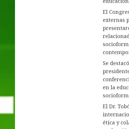
educación
El Congres
externas p
presentar
relaciona
socioform
contempo
Se destacó
presidente
conferenci
en la educ
socioforma
El Dr. Tob
internaci
ética y co