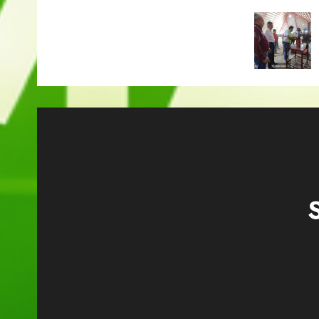
de
entra