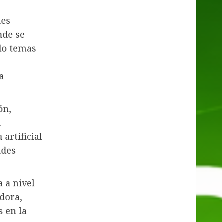
nes
nde se
do temas
a
ón,
a
artificial
ades
 a nivel
dora,
s en la