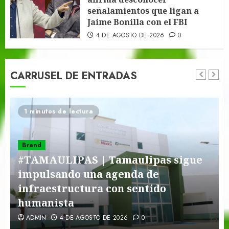
señalamientos que ligan a
Jaime Bonilla con el FBI
4 DE AGOSTO DE 2026
0
CARRUSEL DE ENTRADAS
2 minutos leídos
Brand
#UAT | Disney reconoce a nivel
mundial talento de estudiante de la
UAT.
ADMIN
4 DE AGOSTO DE 2026
0