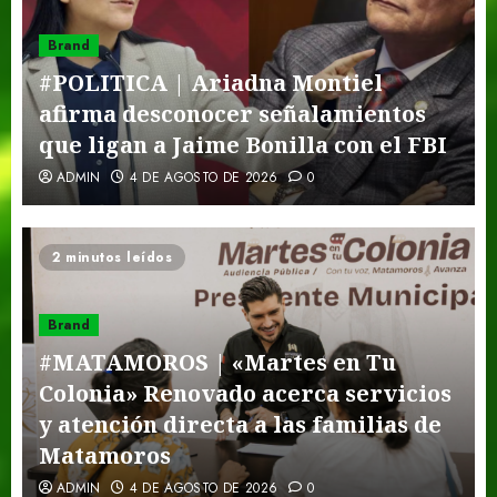
Brand
#POLITICA | Ariadna Montiel
afirma desconocer señalamientos
que ligan a Jaime Bonilla con el FBI
ADMIN
4 DE AGOSTO DE 2026
0
2 minutos leídos
Brand
#MATAMOROS | «Martes en Tu
Colonia» Renovado acerca servicios
y atención directa a las familias de
Matamoros
ADMIN
4 DE AGOSTO DE 2026
0