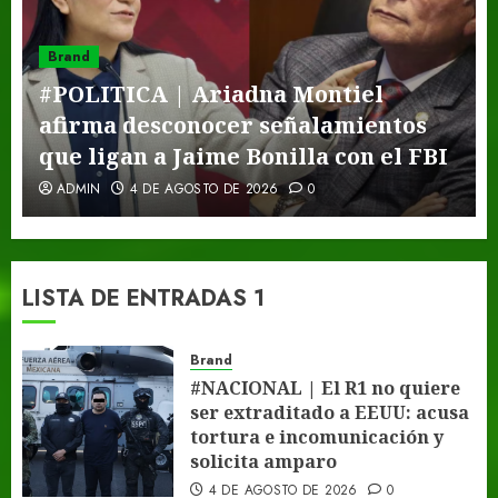
Brand
#POLITICA | Ariadna Montiel
afirma desconocer señalamientos
que ligan a Jaime Bonilla con el FBI
ADMIN
4 DE AGOSTO DE 2026
0
LISTA DE ENTRADAS 1
Brand
#NACIONAL | El R1 no quiere
ser extraditado a EEUU: acusa
tortura e incomunicación y
solicita amparo
4 DE AGOSTO DE 2026
0