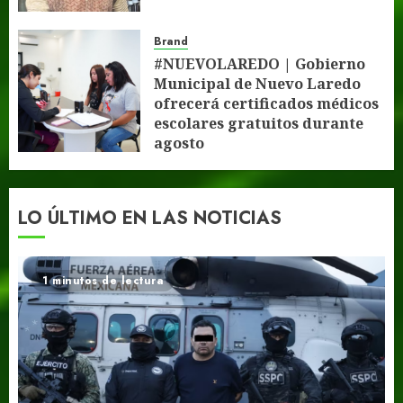
gratuitos durante agosto
3 DE AGOSTO DE 2026
0
Brand
Brand
#ESPECTÁCULOS | Santa Fe Klan
#NUEVOLAREDO | Gobierno
denuncia presunto abuso policial en
Municipal de Nuevo Laredo
#Guanajuato
7
ofrecerá certificados médicos
3 DE AGOSTO DE 2026
0
escolares gratuitos durante
agosto
3 DE AGOSTO DE 2026
0
LO ÚLTIMO EN LAS NOTICIAS
1 minutos de lectura