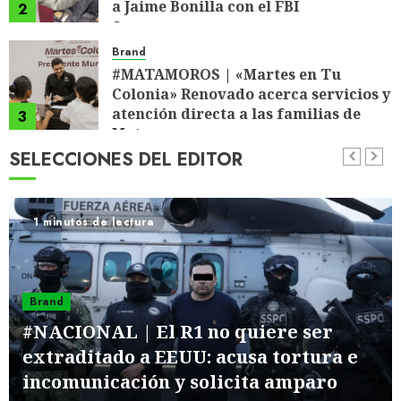
a Jaime Bonilla con el FBI
2
4 DE AGOSTO DE 2026
0
Brand
#MATAMOROS | «Martes en Tu
Colonia» Renovado acerca servicios y
atención directa a las familias de
3
Matamoros
SELECCIONES DEL EDITOR
4 DE AGOSTO DE 2026
0
Brand
#TAMAULIPAS | Tamaulipas sigue
impulsando una agenda de
infraestructura con sentido
4
1 minutos de lectura
humanista
4 DE AGOSTO DE 2026
0
Brand
#UAT | Disney reconoce a nivel
Brand
mundial talento de estudiante de la
UAT.
#NACIONAL | El R1 no quiere ser
5
4 DE AGOSTO DE 2026
0
extraditado a EEUU: acusa tortura e
Brand
incomunicación y solicita amparo
#NUEVOLAREDO | Gobierno