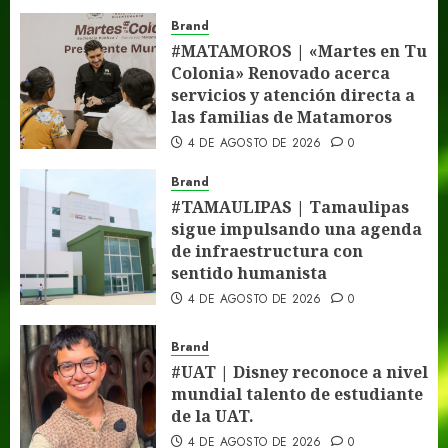
Brand
#MATAMOROS | «Martes en Tu
Brand
Colonia» Renovado acerca servicios y
#MATAMOROS | «Martes en Tu
atención directa a las familias de
Colonia» Renovado acerca
3
Matamoros
servicios y atención directa a
las familias de Matamoros
4 DE AGOSTO DE 2026
0
Brand
4 DE AGOSTO DE 2026
0
#TAMAULIPAS | Tamaulipas sigue
impulsando una agenda de
Brand
infraestructura con sentido
4
#TAMAULIPAS | Tamaulipas
humanista
sigue impulsando una agenda
4 DE AGOSTO DE 2026
0
Brand
de infraestructura con
#UAT | Disney reconoce a nivel
sentido humanista
mundial talento de estudiante de la
4 DE AGOSTO DE 2026
0
UAT.
5
4 DE AGOSTO DE 2026
0
Brand
Brand
#UAT | Disney reconoce a nivel
#NUEVOLAREDO | Gobierno
mundial talento de estudiante
Municipal de Nuevo Laredo ofrecerá
de la UAT.
certificados médicos escolares
6
4 DE AGOSTO DE 2026
0