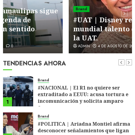
Brand
Brand
#NUEVOLAREDO | Gobierno
#UAT | Disney reconoce a nivel
Municipal de Nuevo Laredo ofrecerá
mundial talento de estudiante de
certificados médicos escolares
6
gratuitos durante agosto
la UAT.
3 DE AGOSTO DE 2026
0
Brand
ADMIN
4 DE AGOSTO DE 2026
0
#ESPECTÁCULOS | Santa Fe Klan
denuncia presunto abuso policial en
TENDENCIAS AHORA
#Guanajuato
7
3 DE AGOSTO DE 2026
0
Brand
#NACIONAL | El R1 no quiere ser
extraditado a EEUU: acusa tortura e
incomunicación y solicita amparo
1
4 DE AGOSTO DE 2026
0
Brand
#POLITICA | Ariadna Montiel afirma
desconocer señalamientos que ligan