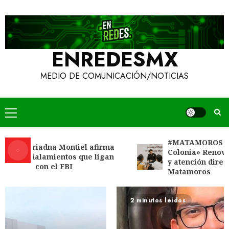
Ir
al
contenido
ENREDESMX
MEDIO DE COMUNICACIÓN/NOTICIAS
Menú
principal
#MATAMOROS | «Martes
riadna Montiel afirma
Colonia» Renovado acerc
alamientos que ligan
y atención directa a las 
 con el FBI
Matamoros
Brand
#UAT | Disney reconoce a nivel
2 minutos leídos
mundial talento de estudiante de la
UAT.
5
4 DE AGOSTO DE 2026
0