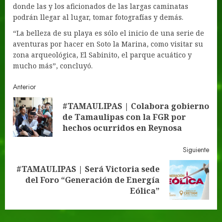
donde las y los aficionados de las largas caminatas
podrán llegar al lugar, tomar fotografías y demás.
“La belleza de su playa es sólo el inicio de una serie de
aventuras por hacer en Soto la Marina, como visitar su
zona arqueológica, El Sabinito, el parque acuático y
mucho más”, concluyó.
Navegación
Anterior
#TAMAULIPAS | Colabora gobierno
de
Ent
de Tamaulipas con la FGR por
ante
entradas
hechos ocurridos en Reynosa
Siguiente
#TAMAULIPAS | Será Victoria sede
Siguiente
del Foro “Generación de Energía
entrada:
Eólica”