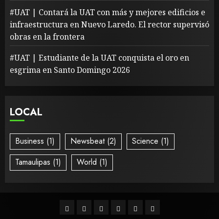
#UAT | Contará la UAT con más y mejores edificios e
infraestructura en Nuevo Laredo. El rector supervisó
obras en la frontera
#UAT | Estudiante de la UAT conquista el oro en
esgrima en Santo Domingo 2026
LOCAL
Business
(1)
Newsbeat
(2)
Science
(1)
Tamaulipas
(1)
World
(1)
Inicio
Local
Tamaulipas
Nacional
Espectaculos
UAT